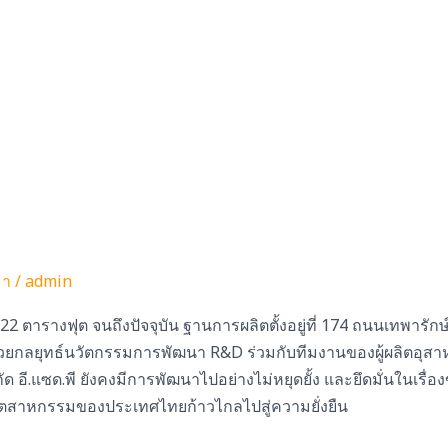
มา
/
admin
22 ตารางฟุต จนถึงปัจจุบัน ฐานการผลิตตั้งอยู่ที่ 174 ถนนเทพารักษ
ด้วยกลยุทธ์นวัตกรรมการพัฒนา R&D ร่วมกับทีมงานของผู้ผลิตอุส
ัด อี.แซด.พี ยังคงมีการพัฒนาไปอย่างไม่หยุดยั้ง และยึดมั่นในเรื่องข
้อุตสาหกรรมของประเทศไทยก้าวไกลไปสู่ความยั่งยืน