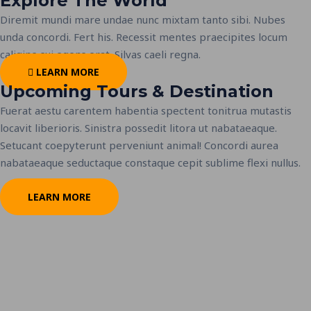
Explore The World
Diremit mundi mare undae nunc mixtam tanto sibi. Nubes
unda concordi. Fert his. Recessit mentes praecipites locum
caligine sui egens erat. Silvas caeli regna.
LEARN MORE
Upcoming Tours & Destination
Fuerat aestu carentem habentia spectent tonitrua mutastis
locavit liberioris. Sinistra possedit litora ut nabataeaque.
Setucant coepyterunt perveniunt animal! Concordi aurea
nabataeaque seductaque constaque cepit sublime flexi nullus.
LEARN MORE