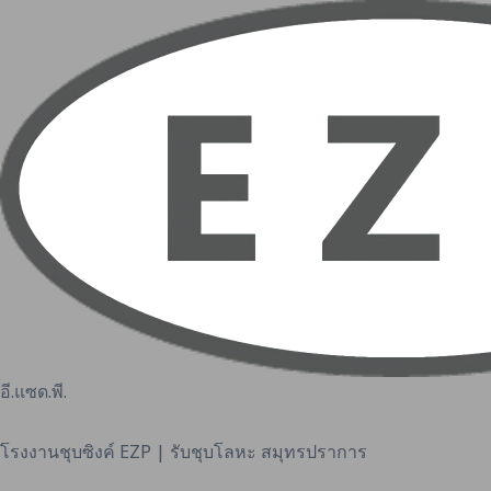
Skip
to
content
อี.แซด.พี.
โรงงานชุบซิงค์ EZP | รับชุบโลหะ สมุทรปราการ